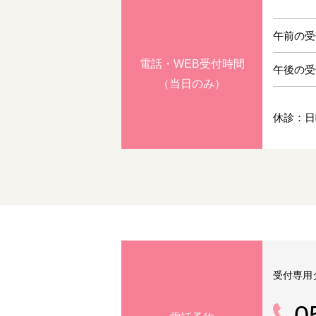
午前の受
電話・WEB受付時間
午後の受
（当日のみ）
休診：日
受付専用
0