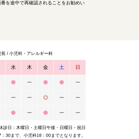
順番を途中で再確認されることをお勧めい
長 / 小児科・アレルギー科
水
木
金
土
日
ー
ー
ー
ー
◎
ー
ー
ー
ー
ー
診日：木曜日・土曜日午後・日曜日・祝日
：30まで、小児科18：00までとなります。