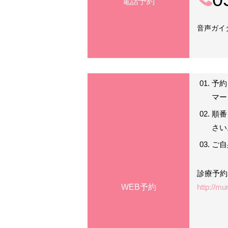
電話予約
音声ガイ
予約
マー
順番
さい
ご自
診療予約
WEB予約
http://mu