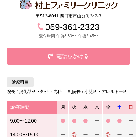
〒512-8041 四日市市山分町242-3
059-361-2323
受付時間 午前8:30〜 午後2:45〜
電話をかける
診療科目
院長 / 消化器科・外科・内科 副院長 / 小児科・アレルギー科
診療時間
月
火
水
木
金
土
日
9:00〜12:00
ー
ー
14:00〜15:00
ー
◎
ー
ー
◎
ー
ー