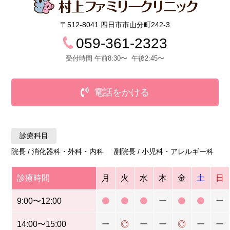
〒512-8041 四日市市山分町242-3
059-361-2323
受付時間 午前8:30〜 午後2:45〜
電話をかける
診療科目
院長 / 消化器科・外科・内科 副院長 / 小児科・アレルギー科
診療時間
月
火
水
木
金
土
日
9:00〜12:00
ー
ー
14:00〜15:00
ー
◎
ー
ー
◎
ー
ー